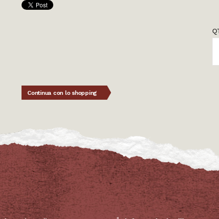
QT
Continua con lo shopping