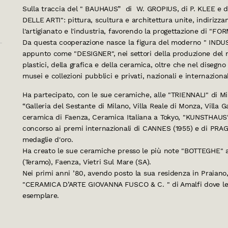
Sulla traccia del " BAUHAUS” di W. GROPIUS, di P. KLEE e d
DELLE ARTI": pittura, scultura e architettura unite, indirizza
l'artigianato e l'industria, favorendo la progettazione di "FO
Da questa cooperazione nasce la figura del moderno " IN
appunto come "DESIGNER", nei settori della produzione del mob
plastici, della grafica e della ceramica, oltre che nel disegn
musei e collezioni pubblici e privati, nazionali e internazional
Ha partecipato, con le sue ceramiche, alle "TRIENNALI" di Mil
“Galleria del Sestante di Milano, Villa Reale di Monza, Villa G
ceramica di Faenza, Ceramica Italiana a Tokyo, "KUNSTHAUS" 
concorso ai premi internazionali di CANNES (1955) e di PRAG
medaglie d'oro.
Ha creato le sue ceramiche presso le più note "BOTTEGHE" art
(Teramo), Faenza, Vietri Sul Mare (SA).
Nei primi anni ’80, avendo posto la sua residenza in Praiano,
"CERAMICA D’ARTE GIOVANNA FUSCO & C. " di Amalfi dove le s
esemplare.