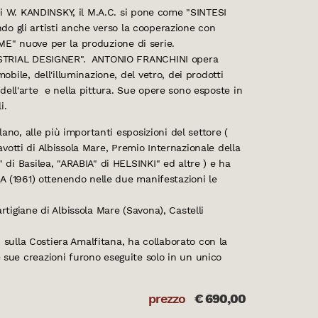
i W. KANDINSKY, il M.A.C. si pone come "SINTESI
ndo gli artisti anche verso la cooperazione con
RME" nuove per la produzione di serie.
DUSTRIAL DESIGNER". ANTONIO FRANCHINI opera
ile, dell'illuminazione, del vetro, dei prodotti
o dell'arte e nella pittura. Sue opere sono esposte in
i.
ano, alle più importanti esposizioni del settore (
avotti di Albissola Mare, Premio Internazionale della
di Basilea, "ARABIA" di HELSINKI" ed altre ) e ha
A (1961) ottenendo nelle due manifestazioni le
igiane di Albissola Mare (Savona), Castelli
 sulla Costiera Amalfitana, ha collaborato con la
ue creazioni furono eseguite solo in un unico
prezzo
€
690,00