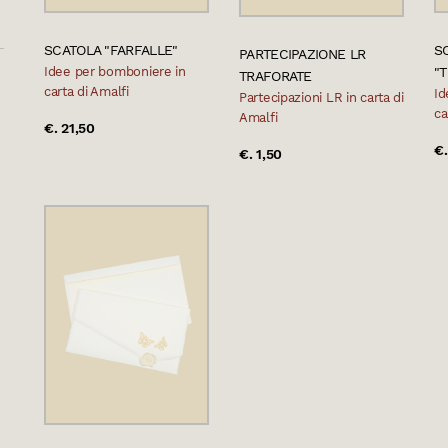
SCATOLA "FARFALLE"
S
PARTECIPAZIONE LR
Idee per bomboniere in
"
TRAFORATE
carta di Amalfi
Id
Partecipazioni LR in carta di
ca
Amalfi
€. 21,50
€.
€. 1,50