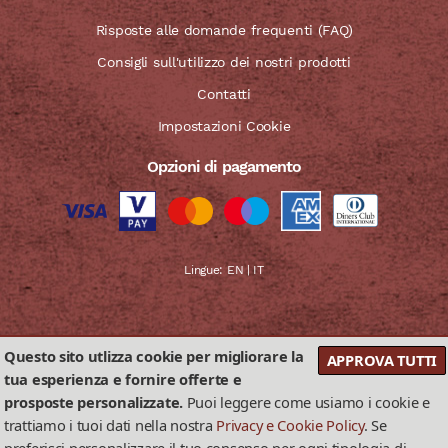
Risposte alle domande frequenti (FAQ)
Consigli sull'utilizzo dei nostri prodotti
Contatti
Impostazioni Cookie
Opzioni di pagamento
Lingue:
EN
|
IT
Questo sito utlizza cookie per migliorare la
APPROVA TUTTI
tua esperienza e fornire offerte e
Privacy & Cookies Policy
Termini e Condizioni di vendita
prosposte personalizzate.
Puoi leggere come usiamo i cookie e
2026 © La Scuderia del Duca di Andrea De Luca – P.I. IT01109700656
trattiamo i tuoi dati nella nostra
Privacy e Cookie Policy
. Se
Realizzato da
AMALFIWEB Srls
-
Credits