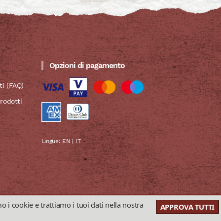
Opzioni di pagamento
i (FAQ)
prodotti
Lingue:
EN
|
IT
i cookie e trattiamo i tuoi dati nella nostra
Realizzato da
AMALFIWEB Srls
-
Credits
APPROVA TUTTI