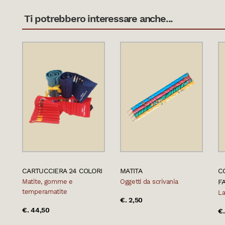
Ti potrebbero interessare anche...
CARTUCCIERA 24 COLORI
MATITA
C
Matite, gomme e
Oggetti da scrivania
F
temperamatite
La
€. 2,50
€. 44,50
€.