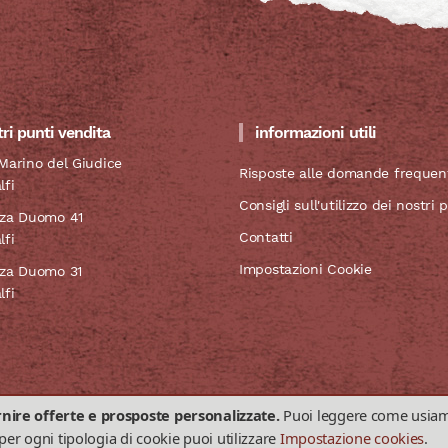
tri punti vendita
informazioni utili
Marino del Giudice
Risposte alle domande frequent
lfi
Consigli sull'utilizzo dei nostri 
zza Duomo 41
Contatti
lfi
Impostazioni Cookie
zza Duomo 31
lfi
rnire offerte e prosposte personalizzate.
Puoi leggere come usiamo 
endita
09700656
 per ogni tipologia di cookie puoi utilizzare
Impostazione cookies
.