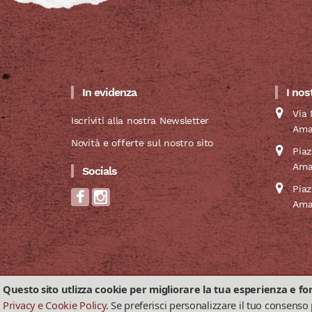
In evidenza
I nos
Via 
Iscriviti alla nostra Newsletter
Ama
Novità e offerte sul nostro sito
Pia
Ama
Socials
Pia
Ama
Questo sito utlizza cookie per migliorare la tua esperienza e fo
Privacy & Cookies Policy
Termini e Condizioni di v
2026 © La Scuderia del Duca di Andrea De Luca – P.I. IT011
Privacy e Cookie Policy
. Se preferisci personalizzare il tuo consenso